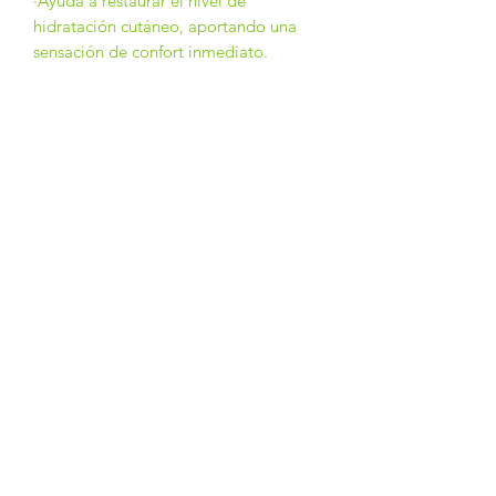
·Ayuda a restaurar el nivel de
hidratación cutáneo, aportando una
sensación de confort inmediato.
·Aporta suavidad a la piel gracias a la
acción conjunta de la Urea y el Aceite
de Soja.
·Textura ligera de rápida absorción.
Principios activos:
UREA 10% · ACEITE DE SOJA 3.50% ·
GLICERINA 3% · MANTECA DE
KARITÉ 2% · VITAMIN E 0.25%
254-0789
6676-0979
Calle San Francisco, Avenida Mariano Rivera.
Edificio Doña Ana - Local 1